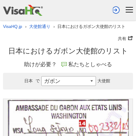
VisaHQ.jp
大使館通り
日本におけるガボン大使館のリスト
›
›
共有
日本におけるガボン大使館のリスト
助けが必要？
私たちとしゃべる
ガボン
日本
で
大使館