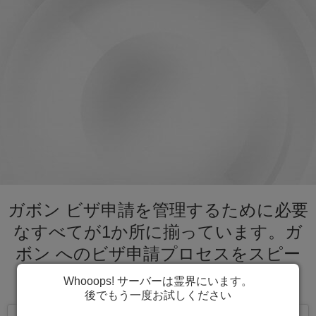
ガボン ビザ申請を管理するために必要
なすべてが1か所に揃っています。ガ
ボン へのビザ申請プロセスをスピー
ディーに進めましょう。
Whooops! サーバーは霊界にいます。
後でもう一度お試しください