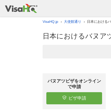
VisaHQ.jp
大使館通り
日本における
›
›
日本におけるバヌア
バヌアツビザをオンライン
で申請
ビザ申請