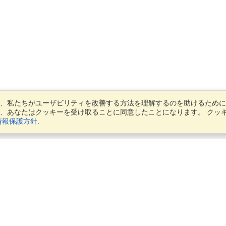
、私たちがユーザビリティを改善する方法を理解するのを助けるために
、あなたはクッキーを受け取ることに同意したことになります。 クッ
情報保護方針
.
アカウント
アプリケーションを終了する
私の応募者を管理する
注文を管理する