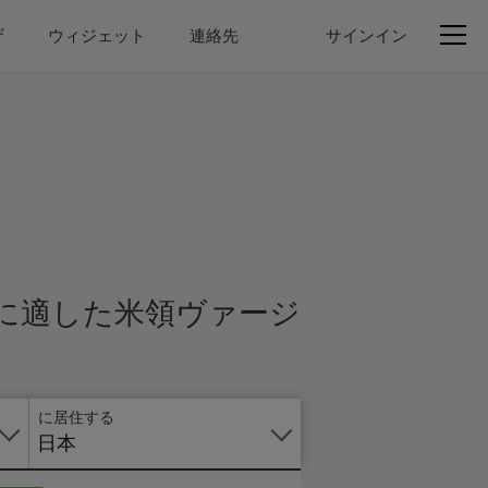
ザ
ウィジェット
連絡先
サインイン
オ
ン
ラ
イ
ン
で
の
申
に適した米領ヴァージ
し
込
み
に居住する
日本