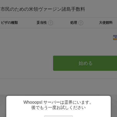
本
市民のための米領ヴァージン諸島
手数料
ビザの種類
妥当性
処理
大使館料
始める
Whooops! サーバーは霊界にいます。
後でもう一度お試しください