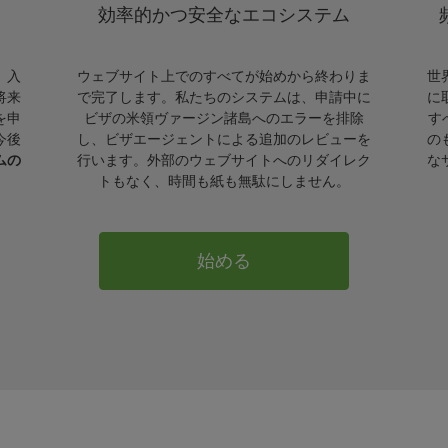
効率的かつ安全なエコシステム
。入
ウェブサイト上でのすべてが始めから終わりま
世
将来
で完了します。私たちのシステムは、申請中に
に
を申
ビザの米領ヴァージン諸島へのエラーを排除
す
今後
し、ビザエージェントによる追加のレビューを
の
ムの
行います。外部のウェブサイトへのリダイレク
な
トもなく、時間も紙も無駄にしません。
始める