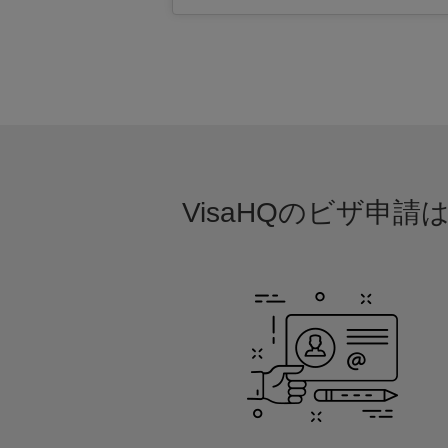
VisaHQのビザ申