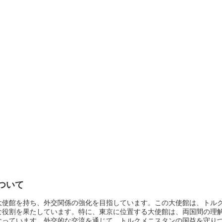
ついて
大使館を持ち、外交関係の強化を目指しています。この大使館は、トル
な役割を果たしています。特に、東京に位置する大使館は、両国間の理
なっています。外交的な交流を通じて、トルクメニスタンの国益を守り