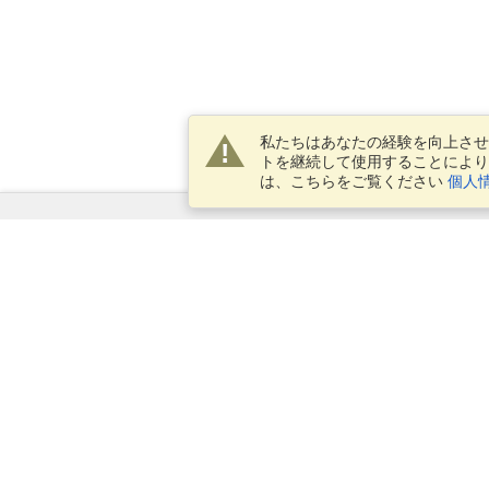
私たちはあなたの経験を向上させ
トを継続して使用することにより
は、こちらをご覧ください
個人
サービス
ビザを申し込む
ビザの必要条件を確認してくだ
さい
税関情報
大使館と領事館
シェンゲン情報