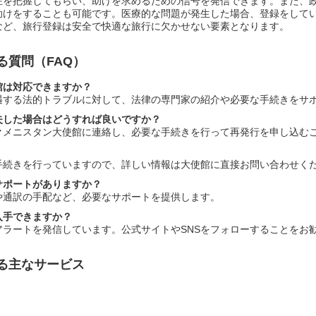
在を把握してもらい、助けを求めるための信号を発信できます。また、
助けをすることも可能です。医療的な問題が発生した場合、登録をして
など、旅行登録は安全で快適な旅行に欠かせない要素となります。
る質問（FAQ）
館は対応できますか？
遇する法的トラブルに対して、法律の専門家の紹介や必要な手続きをサ
失した場合はどうすれば良いですか？
クメニスタン大使館に連絡し、必要な手続きを行って再発行を申し込む
手続きを行っていますので、詳しい情報は大使館に直接お問い合わせく
サポートがありますか？
や通訳の手配など、必要なサポートを提供します。
入手できますか？
ラートを発信しています。公式サイトやSNSをフォローすることをお
る主なサービス