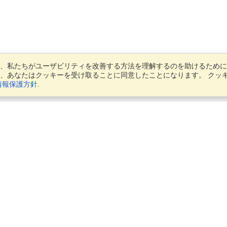
、私たちがユーザビリティを改善する方法を理解するのを助けるために
、あなたはクッキーを受け取ることに同意したことになります。 クッ
情報保護方針
.
アカウント
アプリケーションを終了する
私の応募者を管理する
注文を管理する
ビジネス向けVisaHQ