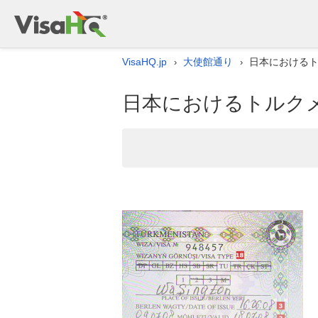
VisaHQ.jp
大使館通り
日本における
›
›
日本におけるトルク