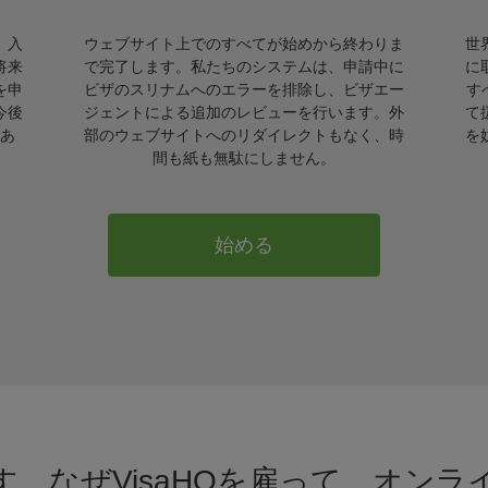
。入
ウェブサイト上でのすべてが始めから終わりま
世
将来
で完了します。私たちのシステムは、申請中に
に
を申
ビザのスリナムへのエラーを排除し、ビザエー
す
今後
ジェントによる追加のレビューを行います。外
て
あ
部のウェブサイトへのリダイレクトもなく、時
を
間も紙も無駄にしません。
始める
。なぜVisaHQを雇って、オン