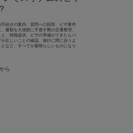
？
請手続きの案内、質問への回答、ビザ要件
止、書類を大使館に手渡す際の交通整理、
こと、情報提供、ビザの準備ができたらパ
ザが正しいことの確認、旅行に間に合うよ
ことなど、すべてが素晴らしいものになり
から