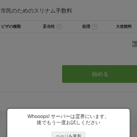
本
市民のためのスリナム
手数料
ビザの種類
妥当性
処理
大使館料
始める
Whooops! サーバーは霊界にいます。
後でもう一度お試しください
ページを更新