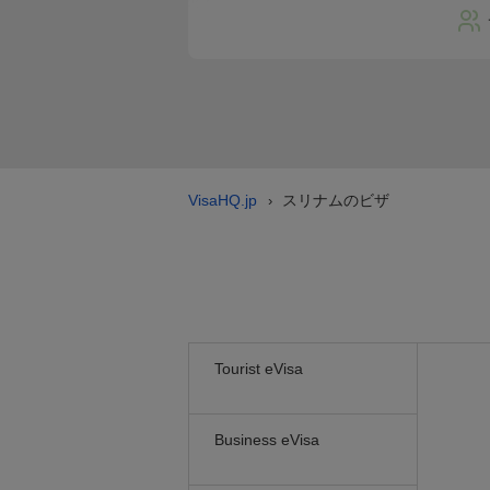
VisaHQ.jp
スリナムのビザ
›
Tourist eVisa
Business eVisa