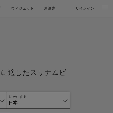
ザ
ウィジェット
連絡先
サインイン
オ
ン
ラ
イ
ン
で
の
申
行に適したスリナムビ
し
込
み
に居住する
日本