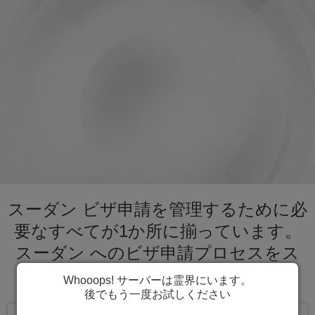
スーダン ビザ申請を管理するために必
要なすべてが1か所に揃っています。
スーダン へのビザ申請プロセスをス
ピーディーに進めましょう。
Whooops! サーバーは霊界にいます。
後でもう一度お試しください