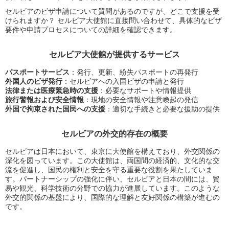
セルビアのビザ申請について質問があるのですが、どこで支援を受
けられますか？ セルビア大使館に直接問い合わせて、具体的なビザ
要件や申請プロセスについての詳細を確認できます。
セルビア大使館が提供するサービス
パスポートサービス
：発行、更新、紛失パスポートの再発行
外国人のビザ発行
：セルビアへの入国ビザの申請と発行
法律または医療緊急時の支援
：必要なサポートや情報提供
旅行警報および安全情報
：現地の安全情報や注意喚起の発信
外国で拘束された国民への支援
：適切な手続きと必要な援助の提供
セルビアの外交的存在の概要
セルビアは日本において、東京に大使館を構えており、外交関係の
深化を図っています。この大使館は、両国間の経済的、文化的な交
流を促進し、国民の権利と安全を守る重要な役割を果たしていま
す。パートナーシップの強化に伴い、セルビアと日本の間には、貿
易や観光、科学技術の分野での協力が進展しています。このような
外交的関係の基盤により、国際的な理解と友好関係の構築が進むの
です。