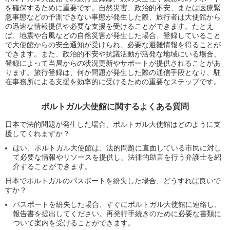
を確保するために重要です。自然災害、政治的不安、または医療緊
急事態などの予測できない事態が発生した際、旅行者は大使館から
の迅速な情報提供や必要な支援を受けることができます。たとえ
ば、地震や台風などの自然災害が発生した場合、登録していること
で大使館からの安全通知が受けられ、必要な避難情報を得ることが
できます。また、政治的不安や抗議活動が活発な地域にいる場合、
登録によって当局からの状況更新やサポートが提供されることがあ
ります。旅行登録は、何か問題が発生した際の通信手段となり、駐
在事務所による支援を効率的に受けるための重要なステップです。
ポルトガル大使館に関するよくある質問
日本で法的問題が発生した場合、ポルトガル大使館はどのように支
援してくれますか？
はい、ポルトガル大使館は、法的問題に直面している市民に対し
て必要な情報やリソースを提供し、法律的助言を行う弁護士を紹
介することができます。
日本でポルトガルのパスポートを紛失した場合、どうすれば良いで
すか？
パスポートを紛失した場合、すぐにポルトガル大使館に連絡し、
報告書を提出してください。再発行手続きのために必要な書類に
ついて案内を受けることができます。