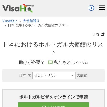
VisaHQ.jp
大使館通り
›
日本におけるポルトガル大使館のリスト
›
共有
日本におけるポルトガル大使館のリス
ト
助けが必要？
私たちとしゃべる
ポルトガル
日本
で
大使館
ポルトガルビザをオンラインで申請