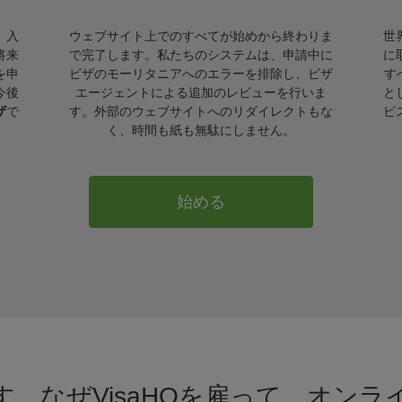
。入
ウェブサイト上でのすべてが始めから終わりま
世
将来
で完了します。私たちのシステムは、申請中に
に
を申
ビザのモーリタニアへのエラーを排除し、ビザ
す
今後
エージェントによる追加のレビューを行いま
と
ザ
で
す。外部のウェブサイトへのリダイレクトもな
ビ
く、時間も紙も無駄にしません。
始める
。なぜVisaHQを雇って、オン