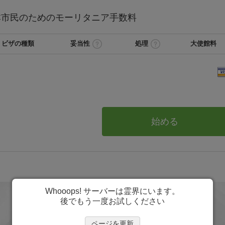
本
市民のためのモーリタニア
手数料
ビザの種類
妥当性
処理
大使館料
始める
Whooops! サーバーは霊界にいます。
後でもう一度お試しください
ページを更新