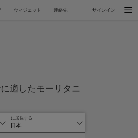
ザ
ウィジェット
連絡先
サインイン
オ
ン
ラ
イ
ン
で
の
申
行に適したモーリタニ
し
込
み
に居住する
日本