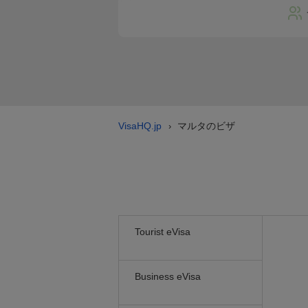
VisaHQ.jp
マルタのビザ
›
Tourist eVisa
Business eVisa