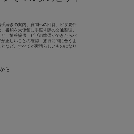
？
請手続きの案内、質問への回答、ビザ要件
止、書類を大使館に手渡す際の交通整理、
こと、情報提供、ビザの準備ができたらパ
ザが正しいことの確認、旅行に間に合うよ
ことなど、すべてが素晴らしいものになり
から