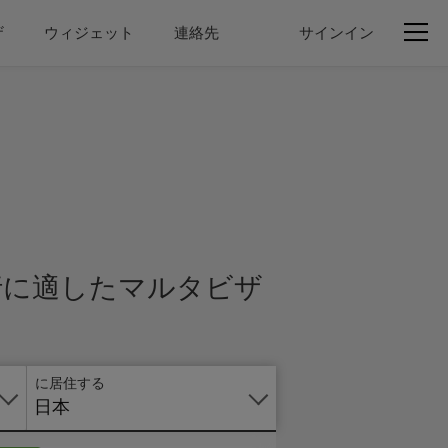
ザ
ウィジェット
連絡先
サインイン
オ
ン
ラ
イ
ン
で
の
申
行に適したマルタビザ
し
込
み
に居住する
日本