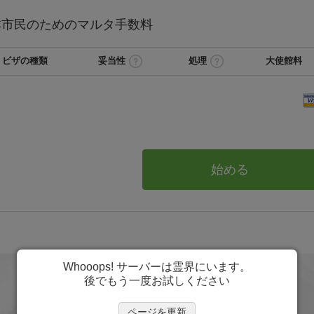
本
市民のためのマルタ
手数料
ビザの種類
妥当性
処理
大使館料
始める
Whooops! サーバーは霊界にいます。
後でもう一度お試しください
ページを更新