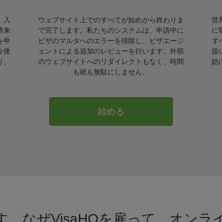
。入
ウェブサイト上でのすべてが始めから終わりま
世
将来
で完了します。私たちのシステムは、申請中に
に
を申
ビザのマルタへのエラーを排除し、ビザエージ
す
今後
ェントによる追加のレビューを行います。外部
扱
り、
のウェブサイトへのリダイレクトもなく、時間
妨
も紙も無駄にしません。
始める
。なぜVisaHQを雇って、オン