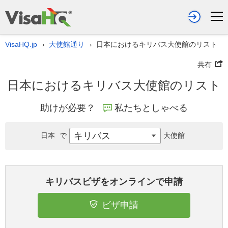
VisaHQ.jp
大使館通り
日本におけるキリバス大使館のリスト
›
›
共有
日本におけるキリバス大使館のリスト
助けが必要？
私たちとしゃべる
キリバス
日本
で
大使館
キリバスビザをオンラインで申請
ビザ申請