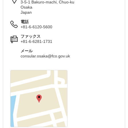
3-5-1 Bakuro-machi, Chuo-ku
Osaka
Japan
電話
+81-6-6120-5600
ファックス
+81-6-6281-1731
メール
consular.osaka@fco.gov.uk