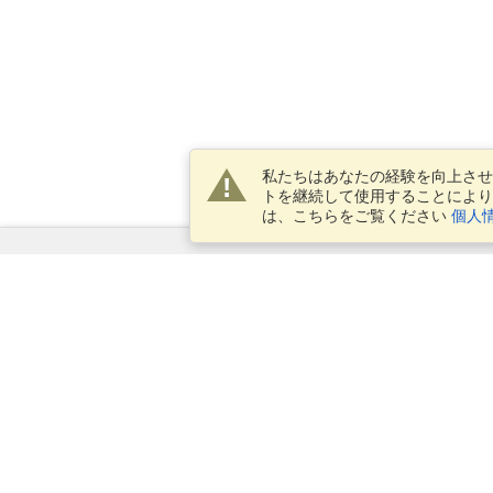
私たちはあなたの経験を向上させ
トを継続して使用することにより
は、こちらをご覧ください
個人
サービス
ビザを申し込む
ビザの必要条件を確認してくだ
さい
税関情報
大使館と領事館