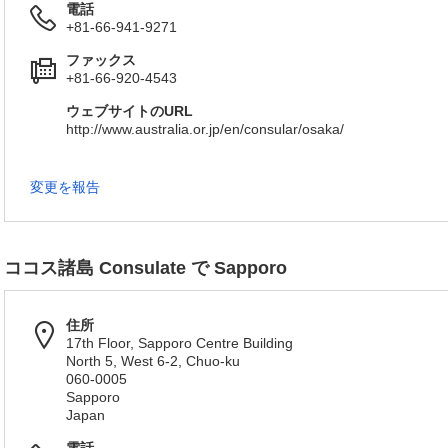
電話
+81-66-941-9271
ファックス
+81-66-920-4543
ウェブサイトのURL
http://www.australia.or.jp/en/consular/osaka/
変更を報告
ココス諸島 Consulate で Sapporo
住所
17th Floor, Sapporo Centre Building
North 5, West 6-2, Chuo-ku
060-0005
Sapporo
Japan