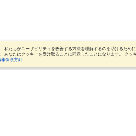
、私たちがユーザビリティを改善する方法を理解するのを助けるために
、あなたはクッキーを受け取ることに同意したことになります。 クッ
情報保護方針
.
アカウント
アプリケーションを終了する
私の応募者を管理する
注文を管理する
ビジネス向けVisaHQ