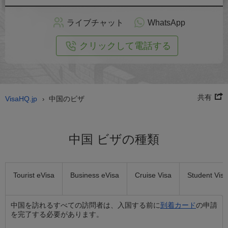
ン
で
ライブチャット
WhatsApp
の
申
クリックして電話する
し
込
み
共有
VisaHQ.jp
中国のビザ
›
中国 ビザの種類
Tourist eVisa
Business eVisa
Cruise Visa
Student Visa
中国を訪れるすべての訪問者は、入国する前に
到着カード
の申請
を完了する必要があります。