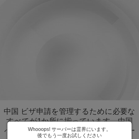
中国 ビザ申請を管理するために必要な
すべてが1か所に揃っています。中国
へのビザ申請プロセスをスピーディー
Whooops! サーバーは霊界にいます。
後でもう一度お試しください