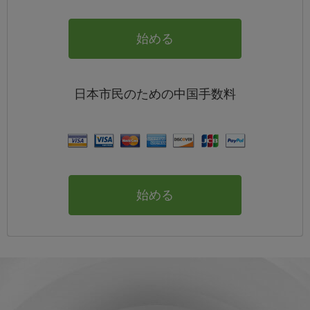
始める
日本
市民のための中国
手数料
始める