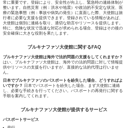
常に重要です。登録により、安全性が向上し、緊急時の連絡体制が
整います。自然災害（例：洪水や地震）や政治的不安定な状況、医
療の緊急事態（例：事故や病気の発生）に直面した際、大使館は旅
行者に必要な支援を提供できます。登録されている情報があれば、
大使館は個別に連絡を取り、適切な助言やリソースを提供します。
特に、危険な状況で迅速な対応が求められる場合、登録はその後の
安全確保に大きな役割を果たします。
ブルキナファソ大使館に関するFAQ
ブルキナファソ大使館は海外で法的問題の支援をしてくれますか？
はい、ブルキナファソ大使館は、海外での法的問題に対して情報提
供やリソースの支援を行いますが、直接的な法的代理は行いませ
ん。
日本でブルキナファソのパスポートを紛失した場合、どうすればよ
いですか？
日本でパスポートを紛失した場合、まず大使館に連絡
し、必要な手続きを行ってください。パスポートの再発行に関する
手順を案内してくれます。
ブルキナファソ大使館が提供するサービス
パスポートサービス
発行