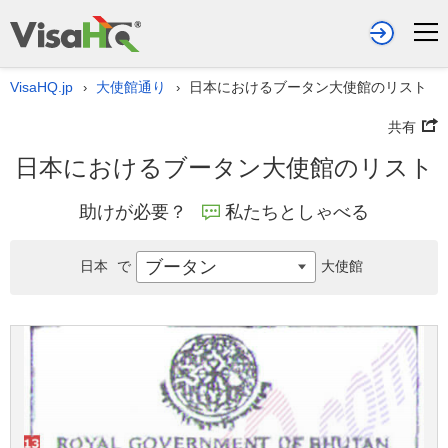
VisaHQ.jp
大使館通り
日本におけるブータン大使館のリスト
›
›
共有
日本におけるブータン大使館のリスト
助けが必要？
私たちとしゃべる
ブータン
日本
で
大使館