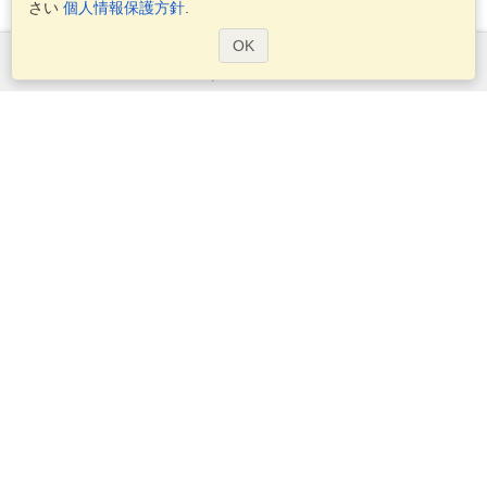
さい
個人情報保護方針
.
OK
サービス
ビザを申し込む
ビザの必要条件を確認してください
税関情報
大使館と領事館
シェンゲン情報
プライバシー・ステートメント
サービス条件
VisaHQスコア