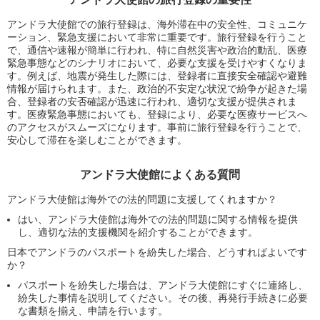
アンドラ大使館での旅行登録は、海外滞在中の安全性、コミュニケ
ーション、緊急支援において非常に重要です。旅行登録を行うこと
で、通信や速報が簡単に行われ、特に自然災害や政治的動乱、医療
緊急事態などのシナリオにおいて、必要な支援を受けやすくなりま
す。例えば、地震が発生した際には、登録者に直接安全確認や避難
情報が届けられます。また、政治的不安定な状況で紛争が起きた場
合、登録者の安否確認が迅速に行われ、適切な支援が提供されま
す。医療緊急事態においても、登録により、必要な医療サービスへ
のアクセスがスムーズになります。事前に旅行登録を行うことで、
安心して滞在を楽しむことができます。
アンドラ大使館によくある質問
アンドラ大使館は海外での法的問題に支援してくれますか？
はい、アンドラ大使館は海外での法的問題に関する情報を提供
し、適切な法的支援機関を紹介することができます。
日本でアンドラのパスポートを紛失した場合、どうすればよいです
か？
パスポートを紛失した場合は、アンドラ大使館にすぐに連絡し、
紛失した事情を説明してください。その後、再発行手続きに必要
な書類を揃え、申請を行います。