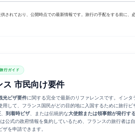
提供されており、公開時点での最新情報です。旅行の手配をする前に、
旅行ガイド
ンス
市民向け要件
観光ビザ要件
に関する完全で最新のリファレンスです。インタ
使用して、
フランス
国民がどの目的地に入国するために旅行ビ
証
、
到着時ビザ
、または伝統的な
大使館または領事館が発行す
HQは公式の政府情報を集約しているため、
フランス
の旅行者は
ビザを申請できます。