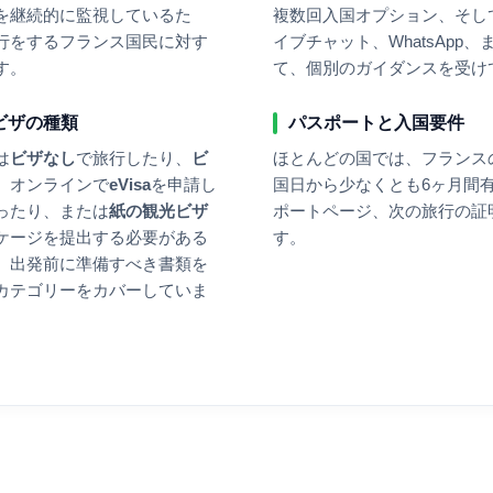
を継続的に監視しているた
複数回入国オプション、そし
行をする
フランス
国民に対す
イブチャット、WhatsApp
す。
て、個別のガイダンスを受け
ビザの種類
パスポートと入国要件
は
ビザなし
で旅行したり、
ビ
ほとんどの国では、
フランス
、オンラインで
eVisa
を申請し
国日から少なくとも6ヶ月間
ったり、または
紙の観光ビザ
ポートページ、次の旅行の証
ケージを提出する必要がある
す。
、出発前に準備すべき書類を
カテゴリーをカバーしていま