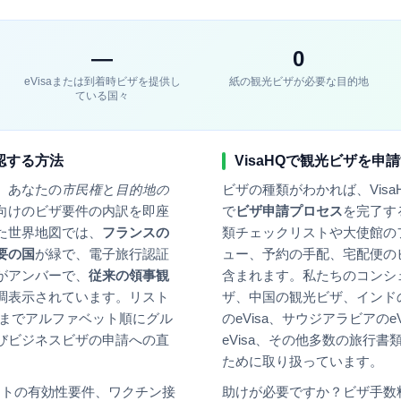
—
0
eVisaまたは到着時ビザを提供し
紙の観光ビザが必要な目的地
ている国々
認する方法
VisaHQで観光ビザを申
、あなたの
市民権
と
目的地の
ビザの種類がわかれば、Visa
向けのビザ要件の内訳を即座
で
ビザ申請プロセス
を完了す
た世界地図では、
フランス
の
類チェックリストや大使館の
要の国
が緑で、電子旅行認証
ュー、予約の手配、宅配便の
がアンバーで、
従来の領事観
含まれます。私たちのコンシ
調表示されています。リスト
ザ、中国の観光ビザ、インドの
Zまでアルファベット順にグル
のeVisa、サウジアラビアのe
びビジネスビザの申請への直
eVisa、その他多数の旅行書
ために取り扱っています。
ポートの有効性要件、ワクチン接
助けが必要ですか？ビザ手数