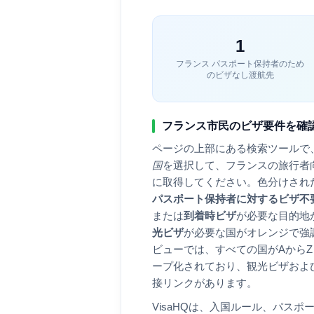
1
フランス
パスポート保持者のため
のビザなし渡航先
フランス
市民のビザ要件を確
ページの上部にある検索ツールで
国
を選択して、
フランス
の旅行者
に取得してください。色分けされ
パスポート保持者に対するビザ不
または
到着時ビザ
が必要な目的地
光ビザ
が必要な国がオレンジで強
ビューでは、すべての国がAから
ープ化されており、観光ビザおよ
接リンクがあります。
VisaHQは、入国ルール、パス