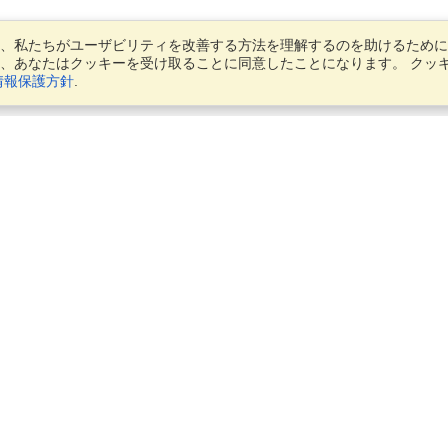
、私たちがユーザビリティを改善する方法を理解するのを助けるために
、あなたはクッキーを受け取ることに同意したことになります。 クッ
情報保護方針
.
アカウント
アプリケーションを終了する
私の応募者を管理する
注文を管理する
ビジネス向けVisaHQ