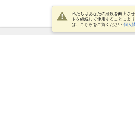
私たちはあなたの経験を向上させ
トを継続して使用することにより
は、こちらをご覧ください
個人
サービス
ビザを申し込む
ビザの必要条件を確認してくだ
さい
税関情報
大使館と領事館
シェンゲン情報
プライバシー・ステートメント
サービス条件
VisaHQスコア