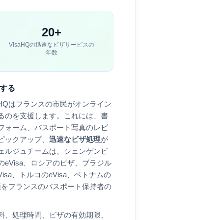
20+
VisaHQの迅速なビザサービスの
年数
請する
HQは
フランス
の市民がオンライン
るのを支援します。これには、書
フォーム、パスポート写真のレビ
ピックアップ、
迅速なビザ処理
が
ェルジュチームは、シェンゲンビ
eVisa、ロシアのビザ、ブラジル
Visa、トルコのeVisa、ベトナムの
類を
フランス
のパスポート保持者の
料、処理時間、ビザの有効期限、