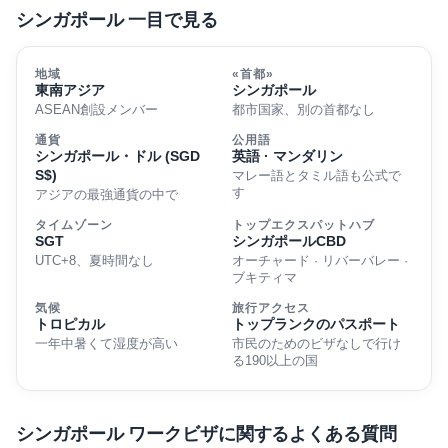
シンガポール 一目で見る
地域
«首都»
東南アジア
シンガポール
ASEAN創設メンバー
都市国家、別の首都なし
通貨
公用語
シンガポール・ドル (SGD
英語 · マンダリン
S$)
マレー語とタミル語も公式で
す
アジアの最強通貨の中で
タイムゾーン
トップエクスパットハブ
SGT
シンガポールCBD
UTC+8、夏時間なし
オーチャード · リバーバレー ·
ブキティマ
気候
旅行アクセス
トロピカル
トップランクのパスポート
一年中暑くて湿度が高い
市民のためのビザなしで行け
る190以上の国
シンガポール ワークビザに関するよくある質問