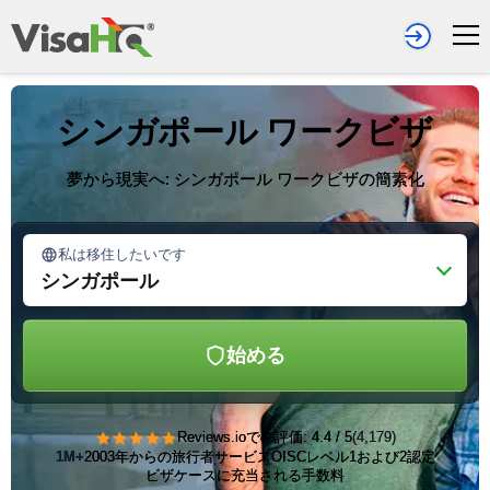
シンガポール ワークビザ
夢から現実へ: シンガポール ワークビザの簡素化
私は移住したいです
シンガポール
始める
★★★★★
Reviews.ioでの評価: 4.4 / 5
(4,179)
1M+
2003年からの旅行者サービス
OISCレベル1および2認定
ビザケースに充当される手数料