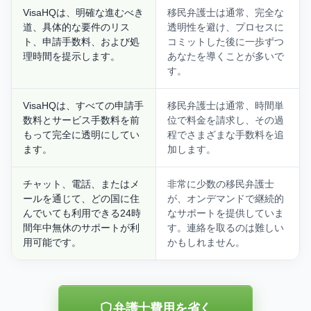
VisaHQは、明確な進むべき
移民弁護士は通常、完全な
道、具体的な要件のリス
透明性を避け、プロセスに
ト、申請手数料、および処
コミットした後に一歩ずつ
理時間を提示します。
あなたを導くことが多いで
す。
VisaHQは、すべての申請手
移民弁護士は通常、時間単
数料とサービス手数料を前
位で料金を請求し、その過
もって完全に透明にしてい
程でさまざまな手数料を追
ます。
加します。
チャット、電話、またはメ
非常に少数の移民弁護士
ールを通じて、どの国に住
が、オンデマンドで継続的
んでいても利用できる24時
なサポートを提供していま
間年中無休のサポートが利
す。連絡を取るのは難しい
用可能です。
かもしれません。
弁護士費用を省く