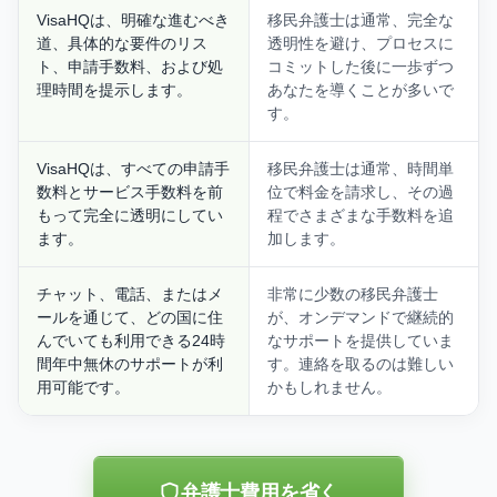
VisaHQは、明確な進むべき
移民弁護士は通常、完全な
道、具体的な要件のリス
透明性を避け、プロセスに
ト、申請手数料、および処
コミットした後に一歩ずつ
理時間を提示します。
あなたを導くことが多いで
す。
VisaHQは、すべての申請手
移民弁護士は通常、時間単
数料とサービス手数料を前
位で料金を請求し、その過
もって完全に透明にしてい
程でさまざまな手数料を追
ます。
加します。
チャット、電話、またはメ
非常に少数の移民弁護士
ールを通じて、どの国に住
が、オンデマンドで継続的
んでいても利用できる24時
なサポートを提供していま
間年中無休のサポートが利
す。連絡を取るのは難しい
用可能です。
かもしれません。
弁護士費用を省く