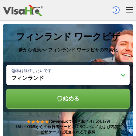
フィンランド ワークビザ
夢から現実へ: フィンランド ワークビザの簡素化
私は移住したいです
フィンランド
始める
★★★★★
Reviews.ioでの評価: 4.4 / 5
(4,179)
1M+
2003年からの旅行者サービス
OISCレベル1および2認定
ビザケースに充当される手数料