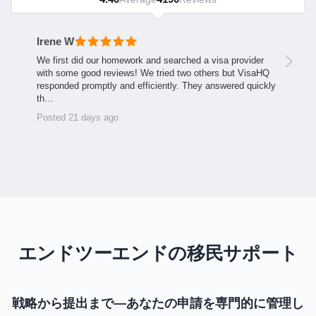
Irene W
We first did our homework and searched a visa provider
with some good reviews! We tried two others but VisaHQ
responded promptly and efficiently. They answered quickly
th…
Posted 21 days ago
エンドツーエンドの移民サポート
戦略から提出まで—あなたの申請を専門的に管理し