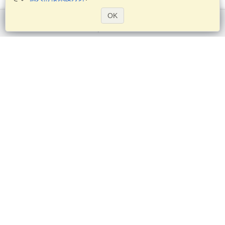
OK
始める
サービス
ビザを申し込む
ビザの必要条件を確認してください
税関情報
大使館と領事館
シェンゲン情報
プライバシー・ステートメント
サービス条件
VisaHQスコア