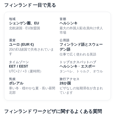
フィンランド 一目で見る
地域
首都
シェンゲン圏、EU
ヘルシンキ
北欧諸国 · EU加盟国
最大の外国人駐在員向け求人
市場
通貨
公用語
ユーロ (EUR €)
フィンランド語とスウェー
デン語
20のEU諸国で共有されていま
す
仕事で広く使われる英語
タイムゾーン
トップエクスパットハブ
EET / EEST
ヘルシンキ · エスポー
UTC+2 / +3（夏時間）
タンペレ、トゥルク、オウル
気候
旅行アクセス
ボレアル
28か国
寒い冬 · 穏やかな夏 · 長い昼間
ビザなしの短期滞在が含まれ
北部
ています
フィンランド ワークビザに関するよくある質問