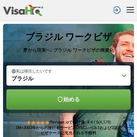
ブラジル ワークビザ
夢から現実へ: ブラジル ワークビザの簡素化
私は移住したいです
ブラジル
始める
★★★★★
Reviews.ioでの評価: 4.4 / 5
(4,179)
1M+
2003年からの旅行者サービス
OISCレベル1および2認定
ビザケースに充当される手数料