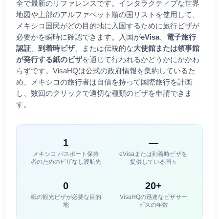
全で最新のリファレンスです。インタラクティブな世界
地図や上部のアルファベット順の国リストを使用して、
メキシコ
国民がどの目的地に入国するために旅行ビザが
必要かを瞬時に確認できます。入国が
eVisa
、
電子旅行
認証
、
到着時ビザ
、または伝統的な
大使館または領事館
が発行する紙のビザ
を通じて行われるかどうかにかかわ
らずです。VisaHQは公式の政府情報を集約しているた
め、
メキシコ
の旅行者は自信を持って国際旅行を計画
し、数回のクリックで適切な種類のビザを申請できま
す。
1
—
メキシコ
パスポート保持
eVisaまたは到着時ビザを
者のためのビザなし渡航先
提供している国々
0
20+
紙の観光ビザが必要な目的
VisaHQの迅速なビザサー
地
ビスの年数