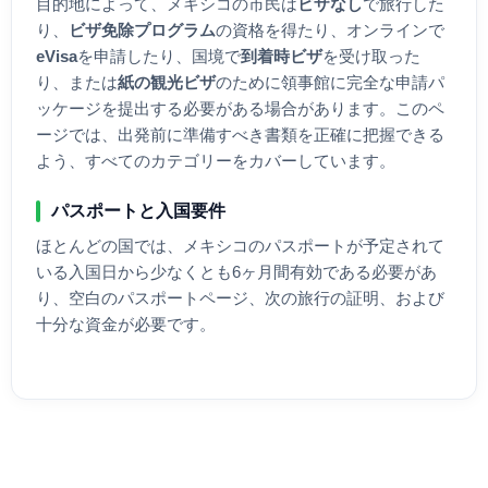
目的地によって、
メキシコ
の市民は
ビザなし
で旅行した
り、
ビザ免除プログラム
の資格を得たり、オンラインで
eVisa
を申請したり、国境で
到着時ビザ
を受け取った
り、または
紙の観光ビザ
のために領事館に完全な申請パ
ッケージを提出する必要がある場合があります。このペ
ージでは、出発前に準備すべき書類を正確に把握できる
よう、すべてのカテゴリーをカバーしています。
パスポートと入国要件
ほとんどの国では、
メキシコ
のパスポートが予定されて
いる入国日から少なくとも6ヶ月間有効である必要があ
り、空白のパスポートページ、次の旅行の証明、および
十分な資金が必要です。