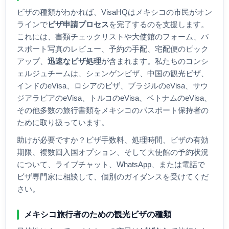
ビザの種類がわかれば、VisaHQは
メキシコ
の市民がオン
ラインで
ビザ申請プロセス
を完了するのを支援します。
これには、書類チェックリストや大使館のフォーム、パ
スポート写真のレビュー、予約の手配、宅配便のピック
アップ、
迅速なビザ処理
が含まれます。私たちのコンシ
ェルジュチームは、シェンゲンビザ、中国の観光ビザ、
インドのeVisa、ロシアのビザ、ブラジルのeVisa、サウ
ジアラビアのeVisa、トルコのeVisa、ベトナムのeVisa、
その他多数の旅行書類を
メキシコ
のパスポート保持者の
ために取り扱っています。
助けが必要ですか？ビザ手数料、処理時間、ビザの有効
期限、複数回入国オプション、そして大使館の予約状況
について、ライブチャット、WhatsApp、または電話で
ビザ専門家に相談して、個別のガイダンスを受けてくだ
さい。
メキシコ
旅行者のための観光ビザの種類