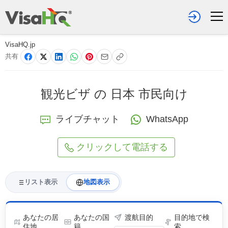
VisaHQ.jp
共有
観光ビザ の 日本 市民向け
ライブチャット
WhatsApp
クリックして電話する
リスト表示
地図表示
あなたの居
あなたの国
渡航目的
目的地で検
住地
籍
索