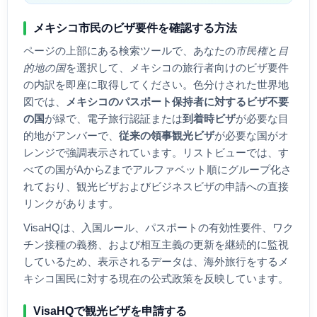
メキシコ
市民のビザ要件を確認する方法
ページの上部にある検索ツールで、あなたの
市民権
と
目
的地の国
を選択して、
メキシコ
の旅行者向けのビザ要件
の内訳を即座に取得してください。色分けされた世界地
図では、
メキシコ
のパスポート保持者に対するビザ不要
の国
が緑で、電子旅行認証または
到着時ビザ
が必要な目
的地がアンバーで、
従来の領事観光ビザ
が必要な国がオ
レンジで強調表示されています。リストビューでは、す
べての国がAからZまでアルファベット順にグループ化さ
れており、観光ビザおよびビジネスビザの申請への直接
リンクがあります。
VisaHQは、入国ルール、パスポートの有効性要件、ワク
チン接種の義務、および相互主義の更新を継続的に監視
しているため、表示されるデータは、海外旅行をする
メ
キシコ
国民に対する現在の公式政策を反映しています。
VisaHQで観光ビザを申請する